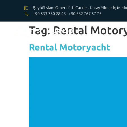
Şeyhülislam Ömer Lütfi Caddesi Koray Yilmaz İş Me
+90 533 330 28 48 - +90 532 767 57 75
Tag:
Rental Motory
Rental Motoryacht