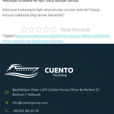
Motoryat Kiralama İle İlgili Sıkça Sorulan Sorular
Motoryat kiralamayla ilgili sıkça sorulan sorular nelerdir? Hangi
konular hakkında bilgi almak istenebilir?
Rate this post
Tagged
bodrumRental Motoryacht
Rental bodrum Motoryacht
Rental
Motoryacht
Rental Motoryacht istanbul
Şeyhülislam Ömer Lütfi Caddesi Koray Yilmaz İş Merkezi 22
Bodrum / Yalıkavak
info@cuentogroup.com
+90 850 305 65 59