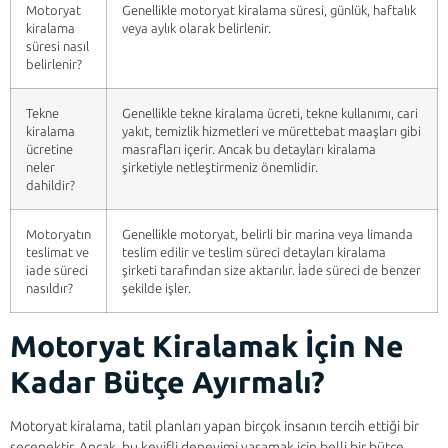
Motoryat
Genellikle motoryat kiralama süresi, günlük, haftalık
kiralama
veya aylık olarak belirlenir.
süresi nasıl
belirlenir?
Tekne
Genellikle tekne kiralama ücreti, tekne kullanımı, cari
kiralama
yakıt, temizlik hizmetleri ve mürettebat maaşları gibi
ücretine
masrafları içerir. Ancak bu detayları kiralama
neler
şirketiyle netleştirmeniz önemlidir.
dahildir?
Motoryatın
Genellikle motoryat, belirli bir marina veya limanda
teslimat ve
teslim edilir ve teslim süreci detayları kiralama
iade süreci
şirketi tarafından size aktarılır. İade süreci de benzer
nasıldır?
şekilde işler.
Motoryat Kiralamak İçin Ne
Kadar Bütçe Ayırmalı?
Motoryat kiralama, tatil planları yapan birçok insanın tercih ettiği bir
seçenektir. Ancak, bu keyifli deneyimi yaşamak için belli bir bütçe