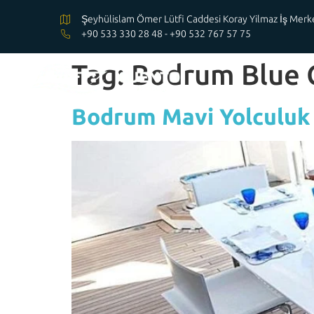
Şeyhülislam Ömer Lütfi Caddesi Koray Yilmaz İş Me
+90 533 330 28 48 - +90 532 767 57 75
Tag:
Bodrum Blue C
Bodrum Mavi Yolculuk 