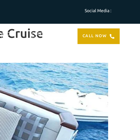
Social Media :
e Cruise
ABOUT
CONTACT
CALL NOW
US
US